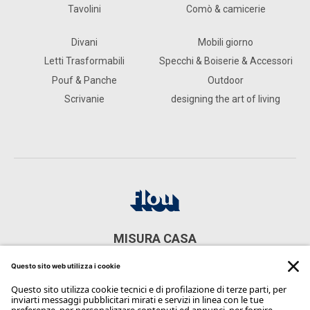
Tavolini
Comò & camicerie
Divani
Mobili giorno
Letti Trasformabili
Specchi & Boiserie & Accessori
Pouf & Panche
Outdoor
Scrivanie
designing the art of living
MISURA CASA
Via Romagna, 1, 20073 Opera MI, Italia
CONTATTI